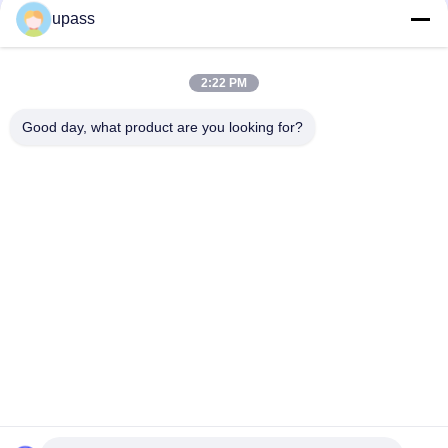
upass
SƠ
ĐỒ
2:22 PM
loading...
TRANG
Good day, what product are you looking for?
WEB
Danh mục phổ biến
Tất cả
các
CHÍNH
Màng Nhiều Lớp
Phim Phát Hành UV
SÁCH
BẢO
Tấm Lót Phát Hành 
Phim MOPP
Tráng Silicone
MẬT
Phim Giải Phóng 
Bọc Bông
Nhiệt
Phim PET Kim Loại 
Phim Nhiều Lớp PE
Hóa