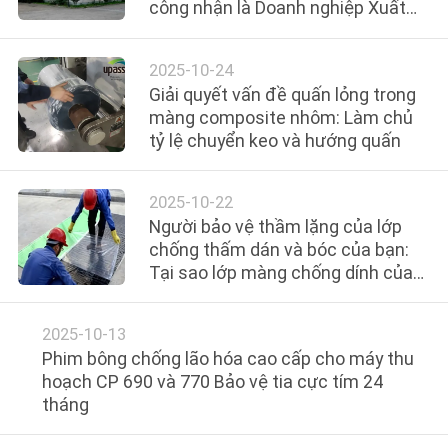
công nhận là Doanh nghiệp Xuất
VR
sắc
2025-10-24
VỀ
Giải quyết vấn đề quấn lỏng trong
CHÚNG
màng composite nhôm: Làm chủ
tỷ lệ chuyển keo và hướng quấn
TÔI
2025-10-22
THAM
Người bảo vệ thầm lặng của lớp
QUAN
chống thấm dán và bóc của bạn:
Tại sao lớp màng chống dính của
NHÀ
bạn lại quan trọng hơn bạn nghĩ?
MÁY
2025-10-13
Phim bông chống lão hóa cao cấp cho máy thu
KIỂM
hoạch CP 690 và 770 Bảo vệ tia cực tím 24
tháng
SOÁT