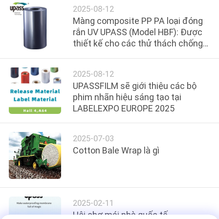
CHẤT
2025-08-12
LƯỢNG
Màng composite PP PA loại đóng
rắn UV UPASS (Model HBF): Được
thiết kế cho các thử thách chống
LIÊN
thấm nước khắc nghiệt
HỆ
2025-08-12
UPASSFILM sẽ giới thiệu các bộ
TIN
phim nhãn hiệu sáng tạo tại
LABELEXPO EUROPE 2025
TỨC
2025-07-03
CÁC
Cotton Bale Wrap là gì
TRƯỜNG
HỢP
2025-02-11
BLOG
Hội chợ mái nhà quốc tế