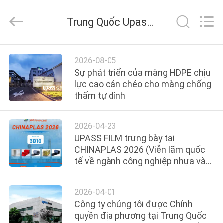
2026
Upass
Material
Trung Quốc Upass Material Technology (Shanghai) Co.,Ltd. tin tức công ty
Technology
(Shanghai)
Co.,Ltd..
All
Rights
TRANG
Reserved.
2026-08-05
CHỦ
Sự phát triển của màng HDPE chịu
lực cao cán chéo cho màng chống
thấm tự dính
CÁC
SẢN
2026-04-23
PHẨM
UPASS FILM trưng bày tại
CHINAPLAS 2026 (Viễn lãm quốc
tế về ngành công nghiệp nhựa và
VIDEO
cao su)
2026-04-01
CHƯƠNG
Công ty chúng tôi được Chính
TRÌNH
quyền địa phương tại Trung Quốc