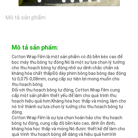
MÁY
Mô tả sản phẩm
KIỂM
Mô tả sản phẩm:
SOÁT
Cotton Wrap Film là một sản phẩm có độ bền kéo cao để
CHẤT
bọc máy thu bông tự động.Nó là một sự lựa chọn lý tưởng
cho thu hoạch bông tự động nhờ sự dính chắc chắn và
kháng hóa chất thấpĐộ dày phim bông bao bông dao động
LƯỢNG
từ 0,075-0,08mm, cung cấp sự tiện lợi mong muốn cho
thu hoạch bông.
Đối với thu hoạch bông tự động, Cotton Wrap Film cung
cấp một sản phẩm thiết yếu để làm cho quá trình thu
LIÊN
hoạch hiệu quả hơn.Kháng hóa học thấp và mỏng, làm cho
nó trở thành sự lựa chọn lý tưởng cho thu hoạch bông tự
HỆ
động.
Cotton Wrap Film là sự lựa chọn hoàn hảo cho thu hoạch
bông tự động, cung cấp độ bền kéo cao, dính ổn định,
kháng hóa học thấp và mỏng.Nó được thiết kế để làm cho
TIN
quá trình thu hoạch bông dễ dàng và hiệu quả hơnVới