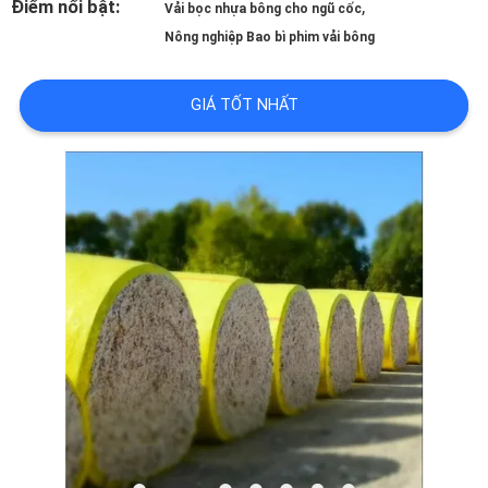
Điểm nổi bật:
,
Vải bọc nhựa bông cho ngũ cốc
CHƯƠNG
Nông nghiệp Bao bì phim vải bông
TRÌNH
GIÁ TỐT NHẤT
VR
VỀ
CHÚNG
TÔI
THAM
QUAN
NHÀ