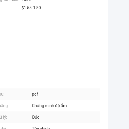
$1.55-1.80
ệu:
pof
năng:
Chứng minh độ ẩm
ử lý:
Đúc
dài:
Tùy chỉnh