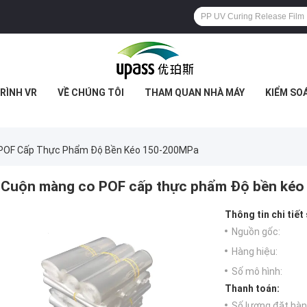
RÌNH VR
VỀ CHÚNG TÔI
THAM QUAN NHÀ MÁY
KIỂM SO
POF Cấp Thực Phẩm Độ Bền Kéo 150-200MPa
Cuộn màng co POF cấp thực phẩm Độ bền ké
Thông tin chi tiết
Nguồn gốc:
Hàng hiệu:
Số mô hình:
Thanh toán:
Số lượng đặt hàng