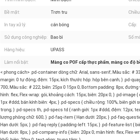
Bề mặt:
Trơn tru
Chiều
In tay xử lý:
cán bóng
Cấp:
Sử dụng công nghiệp:
Bao bì
Số mô
Hàng hiệu:
UPASS
Làm nổi bật:
Màng co POF cấp thực phẩm
,
màng co độ b
< phong cách> .pd-container dòng chữ: Arial, sans-serif; Màu sắc: # 33
margin: 0 tự động; đệm: 15px; kích thước hộp: hộp bên cạnh; } .pd-quay
700; Màu sắc: # 222; biên: 25px 0 15px 0; Bottom padding: 8px; đường v
hình: flex; Flex-wrap: gói; khoảng cách: 15px; biên: 20px 0; } .pd-image {
1px #ddd; bán kính biên: 4px; } .pd-specs { chiều rộng: 100%; biên giới s
trọng; } .pd-specs th, .pd-specs td { ranh giới: 1px #ddd; đệm: 12px; tex
lượng phông chữ: 600; } .pd-faq-item { Hạn dưới: 20px; } .pd-faq-ques
Hạn dưới: 5px; } .pd-faq-reply { padding-left: 15px; } .pd-feature-list { bi
Hạn dưới: 8px; } .pd-company-info { biên: 20px 0; màn hình: flex; Flex-wra
khối; biên: 20px 0; text-align: trung tâm; }