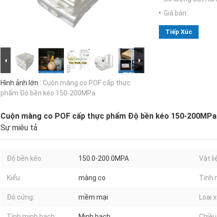
Giá bán:
Tiếp Xúc
Hình ảnh lớn :
Cuộn màng co POF cấp thực
phẩm Độ bền kéo 150-200MPa
Cuộn màng co POF cấp thực phẩm Độ bền kéo 150-200MPa
Sự miêu tả
Độ bền kéo:
150.0-200.0MPA
Vật li
Kiểu:
màng co
Tính 
Độ cứng:
mềm mại
Loại x
Tính minh bạch:
Minh bạch
Chiều 