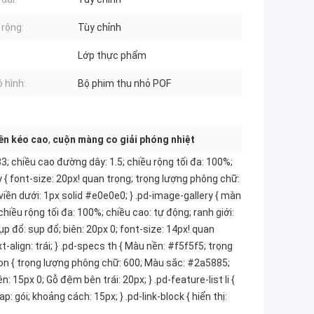
 rộng:
Tùy chỉnh
Lớp thực phẩm
 hình:
Bộ phim thu nhỏ POF
ền kéo cao
,
cuộn màng co giải phóng nhiệt
3; chiều cao đường dây: 1.5; chiều rộng tối đa: 100%;
 { font-size: 20px! quan trọng; trọng lượng phông chữ:
iền dưới: 1px solid #e0e0e0; } .pd-image-gallery { màn
 chiều rộng tối đa: 100%; chiều cao: tự động; ranh giới:
ụp đổ: sụp đổ; biên: 20px 0; font-size: 14px! quan
t-align: trái; } .pd-specs th { Màu nền: #f5f5f5; trọng
tion { trọng lượng phông chữ: 600; Màu sắc: #2a5885;
ên: 15px 0; Gỗ đệm bên trái: 20px; } .pd-feature-list li {
p: gói; khoảng cách: 15px; } .pd-link-block { hiển thị: