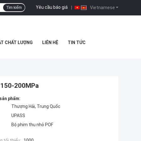
Yêu cầu báo giá
|
Vietnamese
Tìm kiếm
ÁT CHẤT LƯỢNG
LIÊN HỆ
TIN TỨC
o 150-200MPa
 sản phẩm:
Thượng Hải, Trung Quốc
UPASS
Bộ phim thu nhỏ POF
 tối thiểu:
1000