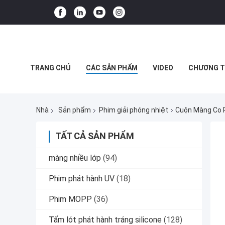
TRANG CHỦ
CÁC SẢN PHẨM
VIDEO
CHƯƠNG T
CÁC TRƯỜNG HỢP
BLOG
Nhà
Sản phẩm
Phim giải phóng nhiệt
Cuộn Màng Co 
TẤT CẢ SẢN PHẨM
màng nhiều lớp
(94)
Phim phát hành UV
(18)
Phim MOPP
(36)
Tấm lót phát hành tráng silicone
(128)